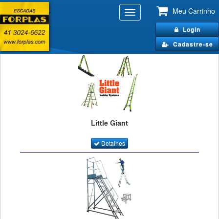
Meu Carrinho
Toggle
navigation
Login
Cadastre-se
Little Giant
Detalhes